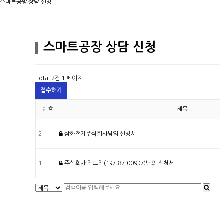
스마트공방 상담 신청
스마트공장 상담 신청
Total 2건
1 페이지
접수하기
번호
제목
2
삼화전기주식회사
님의 신청서
1
주식회사 액트엠(197-87-00907)
님의 신청서